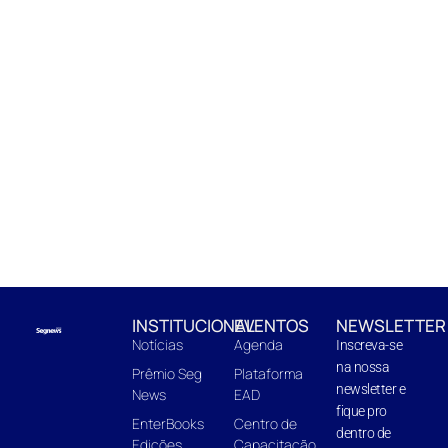
INSTITUCIONAL
EVENTOS
NEWSLETTER
Notícias
Agenda
Inscreva-se
na nossa
Prêmio Seg
Plataforma
newsletter e
News
EAD
fique pro
EnterBooks
Centro de
dentro de
Edições
Capacitação