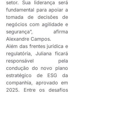
setor. Sua liderança será
fundamental para apoiar a
tomada de decisões de
negócios com agilidade e
segurança”, afirma
Alexandre Campos.
Além das frentes jurídica e
regulatória, Juliana ficará
responsável pela
condução do novo plano
estratégico de ESG da
companhia, aprovado em
2025. Entre os desafios
da executiva estão o
acompanhamento das
metas e projetos da
agenda ESG, além do
fortalecimento da
integração dos pilares