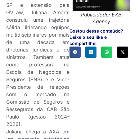
SP e extensão pela
GVLaw, Juliana Amaral
Publicidade: EXB
construiu uma trajetória
Agency
sólida liderando equipes
Gostou desse conteúdo?
multidisciplinares por mais
Deixe o seu like e
de uma década em
compartilhe!
diretorias jurídicas e de
sinistros. Também atua
como professora na
Escola de Negócios e
Seguros (ENS) e é Vice-
Presidente de relações
com o mercado na
Comissão de Seguros e
Resseguros da OAB São
Paulo (gestão 2024–
2026).
Juliana chega à AXA em
um momento estratégico