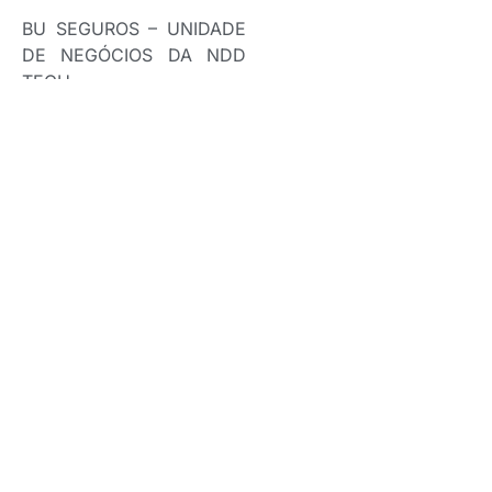
BU SEGUROS – UNIDADE
DE NEGÓCIOS DA NDD
TECH
DESTAQUE NACIONAL EM
TECNOLOGIA DE
AVERBAÇÃO NO SEGURO
DE TRANSPORTE DE
CARGAS
ENTREGA O PRÊMIO:
ADRIANA SIMIS EHRL
DERZIE – GERENTE DE
MARKETING DE
NEGÓCIOS E TRADE DA
MAG SEGUROS
RECEBEM O
PRÊMIO:THIAGO
MARQUES – CEO E
LUCAS LEMOS,