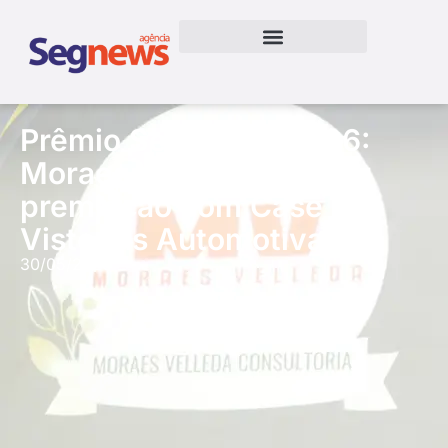
Prêmio Seg News 2026:
Moraes Velleda recebeu
premiação com Case
Vistorias Automotivas
30/05/2026