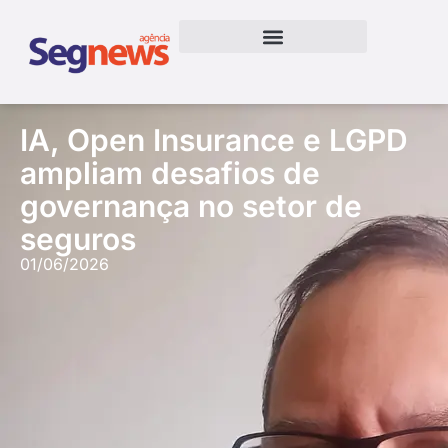
IA, Open Insurance e LGPD
ampliam desafios de
governança no setor de
seguros
01/06/2026