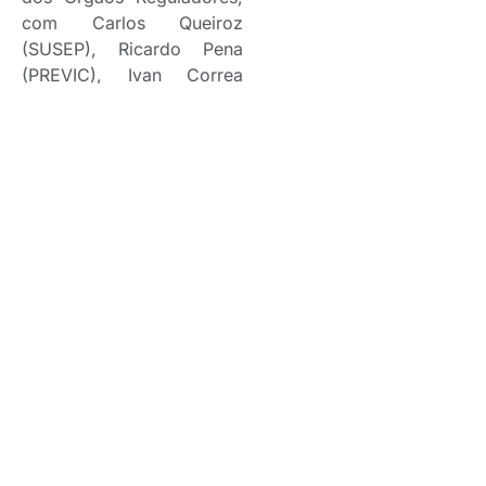
com Carlos Queiroz
(SUSEP), Ricardo Pena
(PREVIC), Ivan Correa
Filho (ABRAPP).
Experiências de ESG em
Previdência Privada, com
Daniela Paschoal e
Karolina Rosenfeld
(FUNEPP) ; ESG em Saúde
Suplementar, com
Alexandre Fiori (ANS),
Bruno Minami (IESS). Os
Impactos do ESG na
Indústria de Seguros, com
William Moisés (Bradesco
Seguros), Marcos Barretos
(CNSeg), Bernardo
Castello (Bradesco Vida e