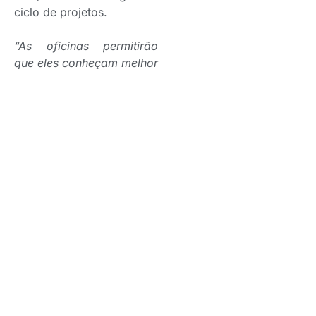
ciclo de projetos.
“As oficinas permitirão
que eles conheçam melhor
o negócio através de
trocas de experiências
com outros participantes
do programa e com
lideranças da empresa. O
conteúdo digital trará
módulos para uma
aprendizagem mais ágil e
constante de temas
relevantes para o início de
carreira. E o ciclo de
projetos os levará a
colocar em prática tudo o
que estiverem aprendendo