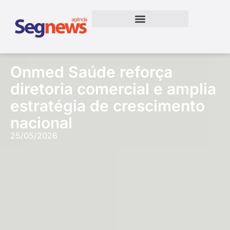
Onmed Saúde reforça
diretoria comercial e amplia
estratégia de crescimento
nacional
25/05/2026