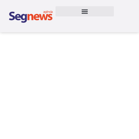
Promotiva alcança R$ 166,8
milhões em receita bruta no
1T24, após aumento de
25% em 2023
25/06/2024