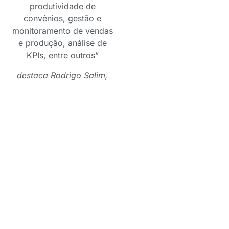
produtividade de
convênios, gestão e
monitoramento de vendas
e produção, análise de
KPIs, entre outros”
destaca Rodrigo Salim,
diretor executivo da
Promotiva
Os números de 2024
também demonstram que
a Promotiva manteve o
foco na expansão da rede
comercial e de convênios
credenciados. São mais
de 690 Cobans em