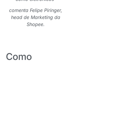
comenta Felipe Piringer,
head de Marketing da
Shopee.
Como
Adquirir o
Seguro?
Os consumidores podem
verificar a elegibilidade do
produto diretamente nos
anúncios, onde itens com
cobertura exibirão o selo
“Seguros Disponíveis”.