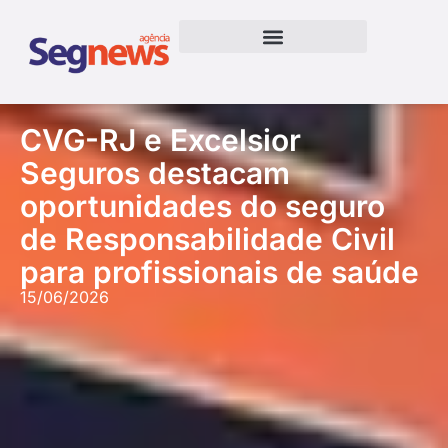
CVG-RJ e Excelsior
Seguros destacam
oportunidades do seguro
de Responsabilidade Civil
para profissionais de saúde
15/06/2026