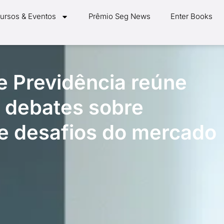
ursos & Eventos
Prêmio Seg News
Enter Books
e Previdência reúne
a debates sobre
e desafios do mercado