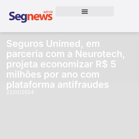
Seguros Unimed, em
parceria com a Neurotech,
projeta economizar R$ 5
milhões por ano com
plataforma antifraudes
22/01/2024