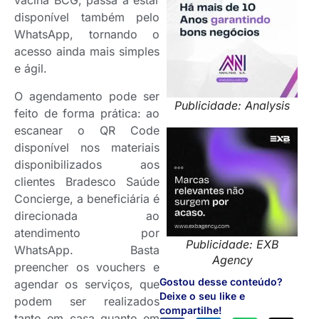
vacina BCG, passa a estar
disponível também pelo
WhatsApp, tornando o
acesso ainda mais simples
e ágil.
O agendamento pode ser
Publicidade: Analysis
feito de forma prática: ao
escanear o QR Code
disponível nos materiais
disponibilizados aos
clientes Bradesco Saúde
Concierge, a beneficiária é
direcionada ao
atendimento por
Publicidade: EXB
WhatsApp. Basta
Agency
preencher os vouchers e
Gostou desse conteúdo?
agendar os serviços, que
Deixe o seu like e
podem ser realizados
compartilhe!
tanto em casa quanto em