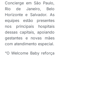
Concierge em São Paulo,
Rio de Janeiro, Belo
Horizonte e Salvador. As
equipes estão presentes
nos principais hospitais
dessas capitais, apoiando
gestantes e novas mães
com atendimento especial.
“O Welcome Baby reforça
nosso compromisso de
exclusividade,
conveniência e cuidado
em cada detalhe ao
proporcionar às famílias
mais conforto e segurança
em um momento tão
especial e delicado como
os primeiros dias de vida