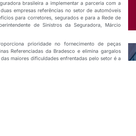
guradora brasileira a implementar a parceria com a
 duas empresas referências no setor de automóveis
efícios para corretores, segurados e para a Rede de
uperintendente de Sinistros da Seguradora, Márcio
roporciona prioridade no fornecimento de peças
inas Referenciadas da Bradesco e elimina gargalos
as maiores dificuldades enfrentadas pelo setor é a
 parceria com a DENSO, garantimos, com tempo de
ginais”, reforça o executivo. Jordão acrescenta que
gurado e reduzem riscos de problemas futuros.
s destaca, ainda, um ponto inovador: a criação de
diador, condensador e eletroventilador. Segundo
, aconteceram 595 mil colisões no Brasil. Destas,
am de itens presentes no kit. “Os kits padronizados
, na montagem e agilizam o processo de reparo,
nico conjunto, evitando falhas de compatibilidade e
rdo com o executivo, em 2025, Bradesco Seguros e