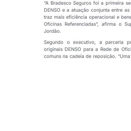
“A Bradesco Seguros foi a primeira se
DENSO e a atuação conjunta entre as
traz mais eficiência operacional e ben
Oficinas Referenciadas”, afirma o S
Jordão.
Segundo o executivo, a parceria p
originais DENSO para a Rede de Ofic
comuns na cadeia de reposição. “Uma d
oferta de peças inautênticas. Com a
espera reduzido, a oferta de peças ori
tais ações aumentam a confiança do se
O Superintendente da Bradesco Seguro
kits padronizados, compostos por ra
dados da DENSO, até novembro de 2025
43% foram frontais e 89,5 mil precisar
reduzem erros no momento da compra
pois concentram peças críticas em um ú
retrabalho”, informa Jordão. De aco