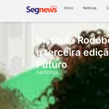
Início
Notícias
C
Instituto Rodob
a terceira ediç
Futuro
04/01/2024