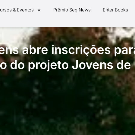
ursos & Eventos
Prêmio Seg News
Enter Books
ens abre inscrições par
ão do projeto Jovens de