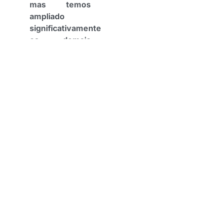
mas temos
ampliado
significativamente
os demais
segmentos em
nosso
portfólio”
,
avalia,
destacando que
a seguradora
também vem
avançando em
estados fora do
eixo tradicional
do setor.
“Assim,
consolidamos a
nossa