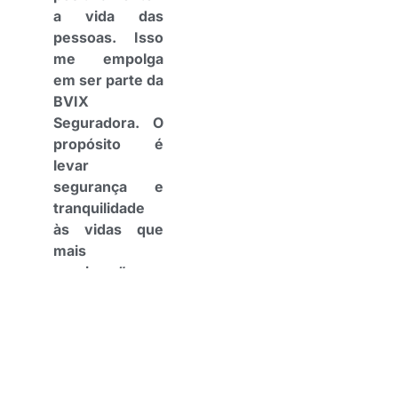
a vida das
pessoas. Isso
me empolga
em ser parte da
BVIX
Seguradora. O
propósito é
levar
segurança e
tranquilidade
às vidas que
mais
precisam”.
Dilmo Bantim Moreira –
Executivo com sólida
experiência no setor de
seguros, Dilmo foi
presidente do CVG-SP e