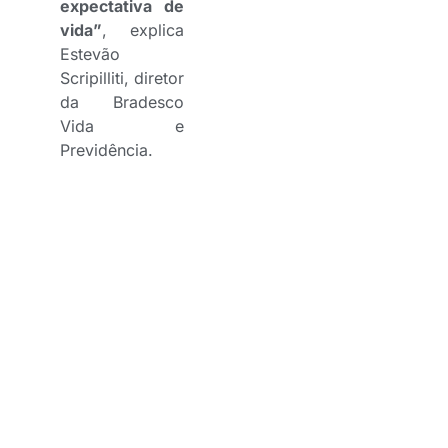
expectativa de
vida”
, explica
Estevão
Scripilliti, diretor
da Bradesco
Vida e
Previdência.
Especialistas afirmam que,
no ciclo financeiro da
vida, a época de definir
objetivos e começar a
poupar e investir é dos 20
aos 30 anos, reforçando a
importância do
planejamento financeiro.
Mas a realidade ainda está
distante: 56% dos
respondentes do ILP nessa