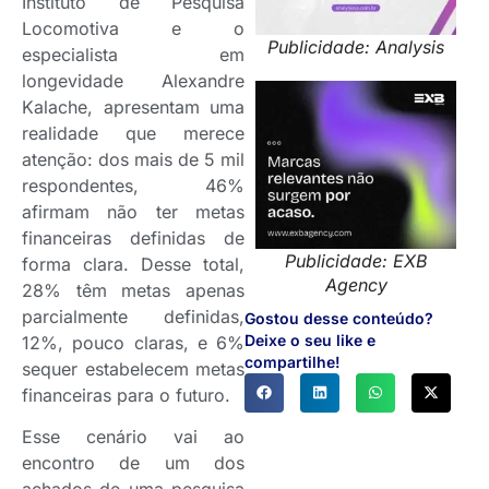
Instituto de Pesquisa
Locomotiva e o
Publicidade: Analysis
especialista em
longevidade Alexandre
Kalache, apresentam uma
realidade que merece
atenção: dos mais de 5 mil
respondentes, 46%
afirmam não ter metas
financeiras definidas de
Publicidade: EXB
forma clara. Desse total,
Agency
28% têm metas apenas
parcialmente definidas,
Gostou desse conteúdo?
Deixe o seu like e
12%, pouco claras, e 6%
compartilhe!
sequer estabelecem metas
financeiras para o futuro.
Esse cenário vai ao
encontro de um dos
achados de uma pesquisa