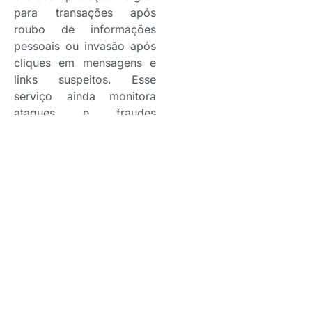
para transações após
roubo de informações
pessoais ou invasão após
cliques em mensagens e
links suspeitos. Esse
serviço ainda monitora
ataques e fraudes
ocorridas no ambiente
digital, 24 horas por dia.
Outra vantagem é que a
contratação dá direito ao
usuário participar de
sorteio mensal de um
Iphone 14. No PicPay, o
usuário também tem
disponível o seguro para o
celular. Os produtos foram
criados com a Kovr