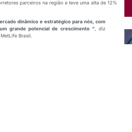
retores parceiros na região e teve uma alta de 12%
mercado dinâmico e estratégico para nós, com
 um grande potencial de crescimento “
, diz
MetLife Brasil.
 recebe um evento exclusivo para apresentar as
a rotina dos profissionais de seguro. Entre os
ade que usa inteligência artificial generativa para
processo de venda diretamente pelo WhatsApp. A
ataforma da MetLife e tem contribuído para uma
ctada com o dia a dia dos corretores.
ará outras novidades que reforçam a proposta da
m tecnologia e bem-estar. Estarão presentes Bruno
e Dados e IA da MetLife Brasil.