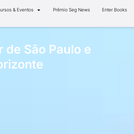
ursos & Eventos
Prêmio Seg News
Enter Books
or de São Paulo e
rizonte