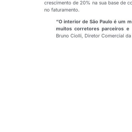
crescimento de 20% na sua base de cor
no faturamento.
“O interior de São Paulo é um 
muitos corretores parceiros e
Bruno Ciolli, Diretor Comercial da 
IA em seguros
No dia 29/04, a cidade de Campinas
inovações que estão transformando 
destaques, está o Cot.AI – funcionalid
agilizar cotações e simplificar o 
ferramenta já está integrada à pl
experiência mais ágil, intuitiva e cone
Além do COT.AI, o evento também tr
companhia de estar sempre à frente e
Ciolli e Ronieri Marques, Especialista d