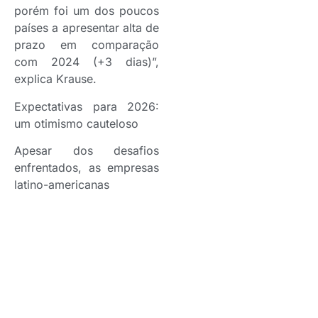
porém foi um dos poucos
países a apresentar alta de
prazo em comparação
com 2024 (+3 dias)”,
explica Krause.
Expectativas para 2026:
um otimismo cauteloso
Apesar dos desafios
enfrentados, as empresas
latino-americanas
entrevistadas mantêm uma
postura de otimismo
cauteloso em relação a
2026. A maioria acredita
que a atividade econômica
em seus países, bem
como os prazos e os