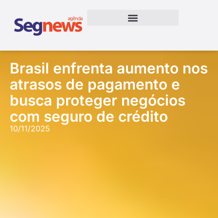
Brasil enfrenta aumento nos
atrasos de pagamento e
busca proteger negócios
com seguro de crédito
10/11/2025