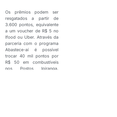
Os prêmios podem ser
resgatados a partir de
3.600 pontos, equivalente
a um voucher de R$ 5 no
Ifood ou Uber. Através da
parceria com o programa
Abastece-aí é possível
trocar 40 mil pontos por
R$ 50 em combustíveis
nos Postos Ipiranga.
Também é possível migrar
os pontos para a Livelo,
plataforma de resgate de
produtos e descontos em
hotéis e passagens aéreas.
Nessa modalidade, 25,700
pontos Justos equivalem a