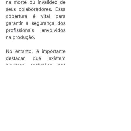
na morte ou invalidez de
seus colaboradores. Essa
cobertura é vital para
garantir a segurança dos
profissionais envolvidos
na produção.
No entanto, é importante
destacar que existem
algumas exclusões nas
apólices, como danos
intencionais, negligência e
situações de guerra, que
não são cobertos. Além
disso, existe uma
cobertura especial para
atores, que abrange
acidentes pessoais e
invalidez, conforme