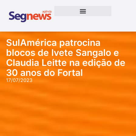
SulAmérica patrocina
blocos de Ivete Sangalo e
Claudia Leitte na edição de
30 anos do Fortal
17/07/2023