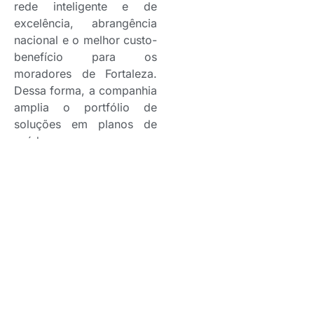
rede inteligente e de
excelência, abrangência
nacional e o melhor custo-
benefício para os
moradores de Fortaleza.
Dessa forma, a companhia
amplia o portfólio de
soluções em planos de
saúde para empresas com
sede na capital cearense.
Após estudar a região
para entender as
necessidades locais, a
empresa anunciou a
chegada do produto de
midticket.
Reis destaca a importância
da ampliação do portfólio