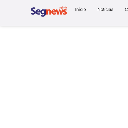
Início
Notícias
C
CVG-SP lança n
novo momento
17/04/2023