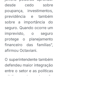
desde cedo sobre
poupança, investimentos,
previdência e também
sobre a importância do
seguro. Quando ocorre um
imprevisto, o seguro
protege o planejamento
financeiro das famílias”,
afirmou Octaviani.
O superintendente também
defendeu maior integração
entre o setor e as políticas
públicas de educação
financeira. “A presença
dos corretores neste
evento é uma honra para
nós. O que precisamos
construir é uma agenda de