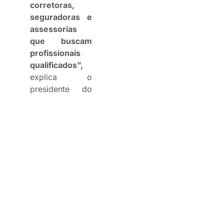
corretoras,
seguradoras e
assessorias
que buscam
profissionais
qualificados”,
explica o
presidente do
CSP Bahia,
Antônio Daniel
Mota.
A iniciativa nasce alinhada
à missão institucional do
CSP Bahia de fomentar o
desenvolvimento do setor
e contribuir com a
sociedade por meio da
educação. Os alunos