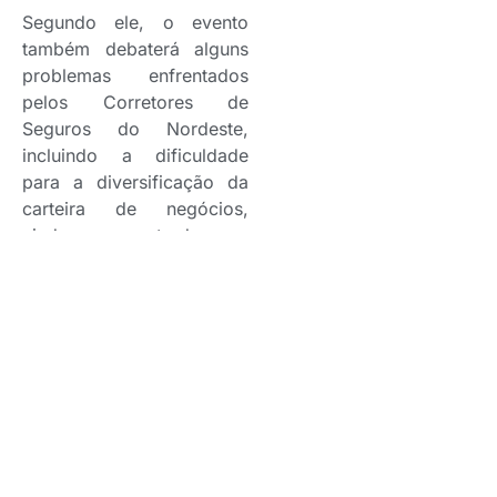
Segundo ele, o evento
também debaterá alguns
problemas enfrentados
pelos Corretores de
Seguros do Nordeste,
incluindo a dificuldade
para a diversificação da
carteira de negócios,
ainda concentrada no
segmento de veículos.
“Continuamos crescendo
acima da média nacional,
mas temos ainda muito a
desenvolver. Com o
ConsegNE mostraremos
aos Corretores de Seguros
cases de sucesso de
colegas nos mais diversos