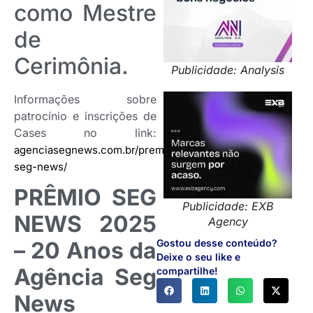
como Mestre
de
Cerimônia.
Publicidade: Analysis
Informações sobre
patrocínio e inscrições de
Cases no link:
agenciasegnews.com.br/premio-
seg-news/
PRÊMIO SEG
Publicidade: EXB
NEWS 2025
Agency
Gostou desse conteúdo?
– 20 Anos da
Deixe o seu like e
Agência Seg
compartilhe!
News