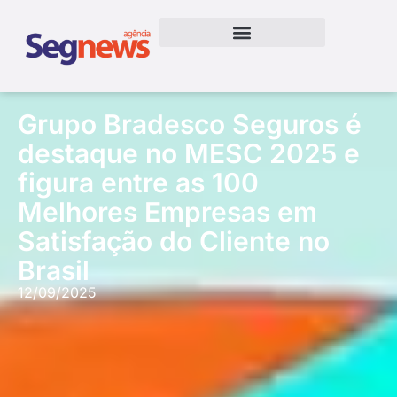
Grupo Bradesco Seguros é
destaque no MESC 2025 e
figura entre as 100
Melhores Empresas em
Satisfação do Cliente no
Brasil
12/09/2025