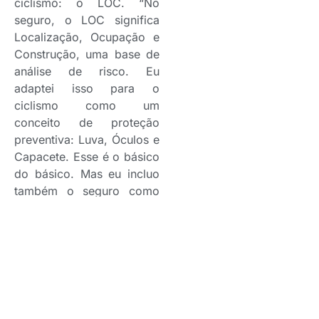
ciclismo: o LOC. “No
seguro, o LOC significa
Localização, Ocupação e
Construção, uma base de
análise de risco. Eu
adaptei isso para o
ciclismo como um
conceito de proteção
preventiva: Luva, Óculos e
Capacete. Esse é o básico
do básico. Mas eu incluo
também o seguro como
parte desse equipamento.
Não dá para separar uma
coisa da outra”, explica.
A preparação para esse
tipo de viagem inclui não
apenas o condicionamento