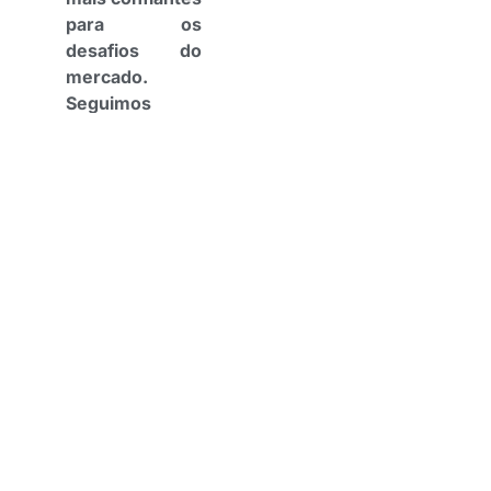
para os
desafios do
mercado.
Seguimos
firmes no
compromisso
de
democratizar o
conhecimento
por meio de
soluções
acessíveis e
gratuitas.”
Ambas as plataformas
oferecem cursos
fundamentais como Word,
Excel, educação
financeira, gestão do