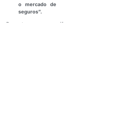
o mercado de
seguros”.
Presente na ocasião,
Marcos Salum, diretor de
relações com o mercado
do Clube Vida em Grupo –
São Paulo (CVG-SP), falou
sobre a conexão entre os
CVGs.
“O CVG-SP tem
como um dos
objetivos
conectar com
os demais
CVGs,
portanto, é um
prazer