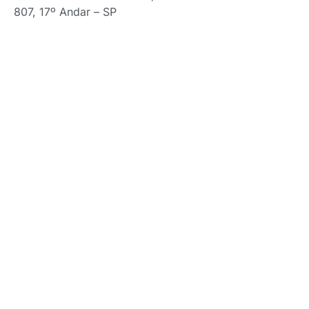
807, 17º Andar – SP
(link para transmissão
online)
Inscrições Presenciais: R$
480,00 (a partir de 2
inscrições: R$ 450,00
Cada)
Inscrições Online: R$
200,00 (a partir de 02
Inscrições: R$ 180,00
cada)
Inscreva-se aqui