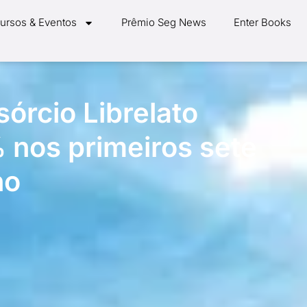
ursos & Eventos
Prêmio Seg News
Enter Books
órcio Librelato
nos primeiros sete
no