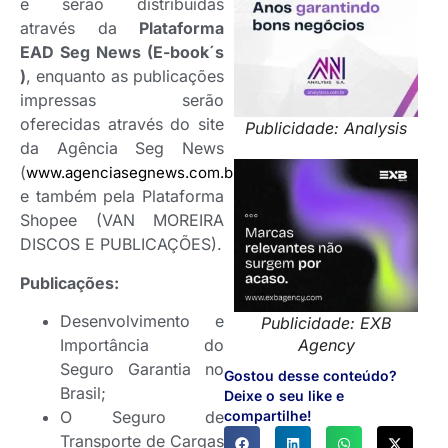
e serão distribuídas
através da
Plataforma
EAD Seg News (E-book´s
)
, enquanto as publicações
impressas serão
oferecidas através do site
Publicidade: Analysis
da Agência Seg News
(
)
www.agenciasegnews.com.br
e também pela Plataforma
Shopee (VAN MOREIRA
DISCOS E PUBLICAÇÕES).
Publicações:
Desenvolvimento e
Publicidade: EXB
Importância do
Agency
Seguro Garantia no
Gostou desse conteúdo?
Brasil;
Deixe o seu like e
O Seguro de
compartilhe!
Transporte de Cargas