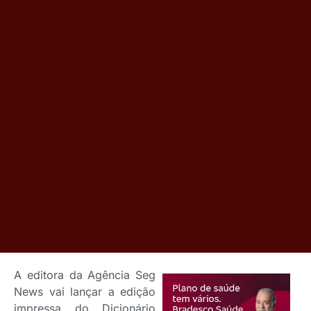
A editora da Agência Seg
News vai lançar a edição
impressa do Dicionário