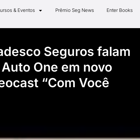
ursos & Eventos
Prêmio Seg News
Enter Books
radesco Seguros falam
 Auto One em novo
deocast “Com Você