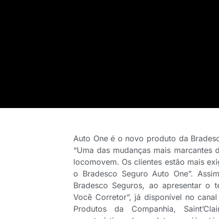
Auto One é o novo produto da Bradesc
“Uma das mudanças mais marcantes do
locomovem. Os clientes estão mais exi
o Bradesco Seguro Auto One”. Assim 
Bradesco Seguros, ao apresentar o 
Você Corretor”, já disponível no can
Produtos da Companhia, Saint’Cla