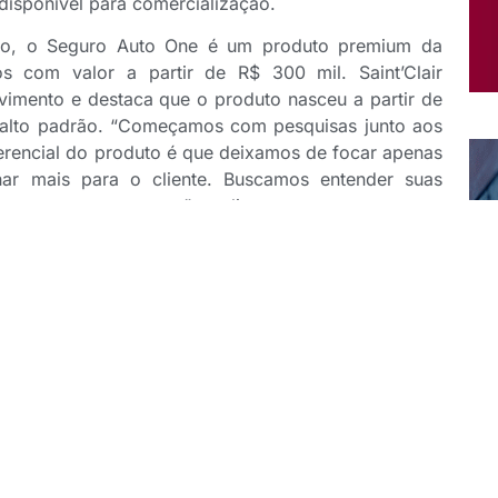
 disponível para comercialização.
loto, o Seguro Auto One é um produto premium da
s com valor a partir de R$ 300 mil. Saint’Clair
vimento e destaca que o produto nasceu a partir de
e alto padrão. “Começamos com pesquisas junto aos
erencial do produto é que deixamos de focar apenas
r mais para o cliente. Buscamos entender suas
e seu comportamento”, explica.
érie de diferenciais que fortalecem sua proposta de
s argumentos de venda para os corretores. Ao longo
, entre outros pontos, a isenção de franquia no
erto e a ampla oferta de assistências.
sistências nos seguros é de quase 40%”, explica
destaques do Seguro Auto One estão o serviço de
 de até R$ 30 mil para bens deixados no interior do
renciada.
novo seguro integra o selo “Você Pediu, a Gente Fez”