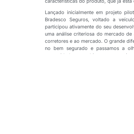
características do produto, que já está
Lançado inicialmente em projeto pi
Bradesco Seguros, voltado a veículo
participou ativamente do seu desenvol
uma análise criteriosa do mercado d
corretores e ao mercado. O grande dif
no bem segurado e passamos a olha
necessidades, o ambiente em que vive 
Nesse contexto, o produto reúne uma s
valor e podem servir como importante
do episódio, os executivos destacam
primeiro sinistro em casos de risco cob
“A frequência de acionamento de as
Saint’Clair. Segundo ele, entre os 
motorista anjo, o limite de cobertura
veículo e a assistência residencial dife
Leonardo Freitas ressalta ainda que o 