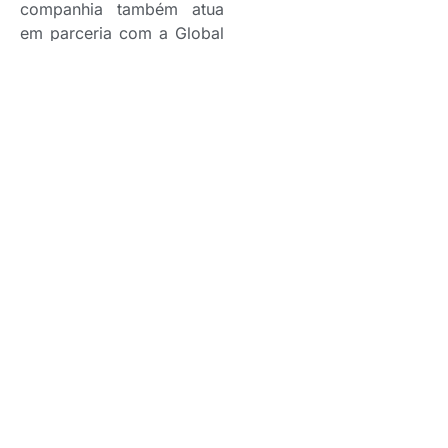
companhia também atua
em parceria com a Global
Citizen e a FIFA
Foundation for Education,
por meio da MetLife
Foundation organização
dedicada ao
fortalecimento de
comunidades e à
promoção da inclusão
econômica — apoiando
organizações brasileiras
que desenvolvem projetos
de esporte e educação
com impacto social
positivo.
Ficha Técnica
Título: “Patrocinadora