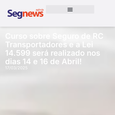
Curso sobre Seguro de RC
Transportadores e a Lei
14.599 será realizado nos
dias 14 e 16 de Abril!
17/03/2025