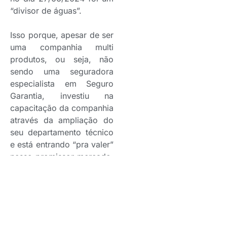
“divisor de águas”.
Isso porque, apesar de ser
uma companhia multi
produtos, ou seja, não
sendo uma seguradora
especialista em Seguro
Garantia, investiu na
capacitação da companhia
através da ampliação do
seu departamento técnico
e está entrando “pra valer”
nesse promissor mercado.
Além de
estabelecer
parcerias com as
principais
resseguradoras
para
oferecer todas as