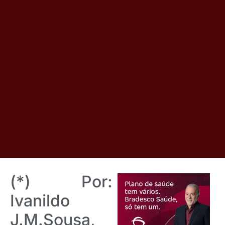
(*) Por:
Ivanildo
J.M.Sousa,