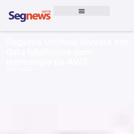
Seguros Unimed investe em
data lakehouse com
tecnologia da AWS
13/04/2023