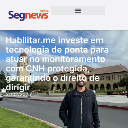
Habilitar.me investe em
tecnologia de ponta para
atuar no monitoramento
com CNH protegida,
garantindo o direito de
dirigir
21/02/2025