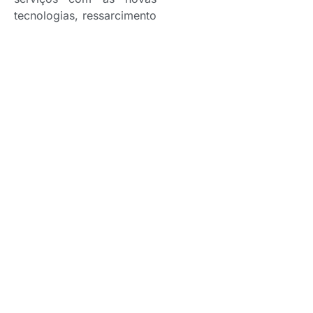
tecnologias, ressarcimento
e reparação de veículos.
Público Alvo:
Profissionais
das áreas de sinistros de
seguradoras, corretoras
de seguros, advogados,
reguladores de sinistros e
demais interessados em
temas voltados para o
seguro de auto.
Palestrantes
Confirmados
Dra Cirlene Silva Siqueira,
Advogada Sócia do
Escritório Peres Filho