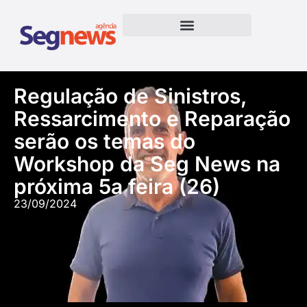
Regulação de Sinistros,
Ressarcimento e Reparação
serão os temas do
Workshop da Seg News na
próxima 5a feira (26)
23/09/2024