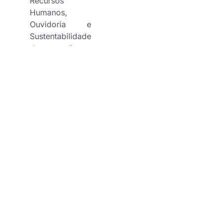
Recursos
Humanos,
Ouvidoria e
Sustentabilidade
do Grupo
Bradesco
Seguros.
A capacitação em
consórcio pode ser um
diferencial, especialmente
para os corretores que
atuam no mercado agro,
pois esses profissionais
poderão auxiliar seus
clientes na ampliação de
seus negócios no campo,
por meio da aquisição de
tratores, implementos