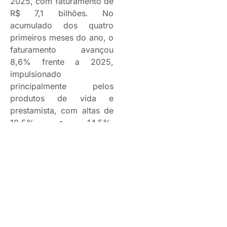
2025, com faturamento de
R$ 7,1 bilhões. No
acumulado dos quatro
primeiros meses do ano, o
faturamento avançou
8,6% frente a 2025,
impulsionado
principalmente pelos
produtos de vida e
prestamista, com altas de
10,5% e 14,5%,
respectivamente. A
sinistralidade fechou em
26,3% no período.
Automóvel registrou o
segundo maior
crescimento em abril, com
avanço de 7,8% em