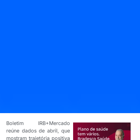
Boletim IRB+Mercado
reúne dados de abril, que
mostram trajetória positiva