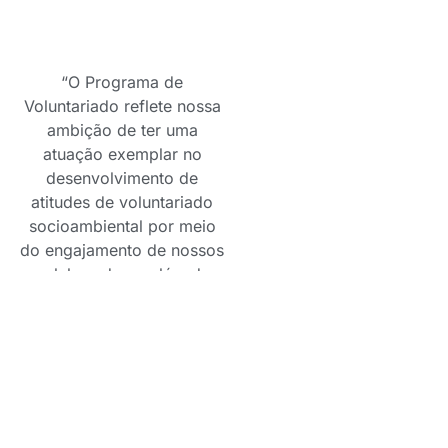
“O Programa de
Voluntariado reflete nossa
ambição de ter uma
atuação exemplar no
desenvolvimento de
atitudes de voluntariado
socioambiental por meio
do engajamento de nossos
colaboradores além de
impactar a sociedade de
forma positiva”
explica Regis Oliveira,
Superintendente de
Pessoas na Youse