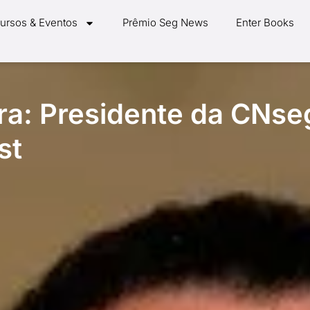
ursos & Eventos
Prêmio Seg News
Enter Books
a: Presidente da CNse
st