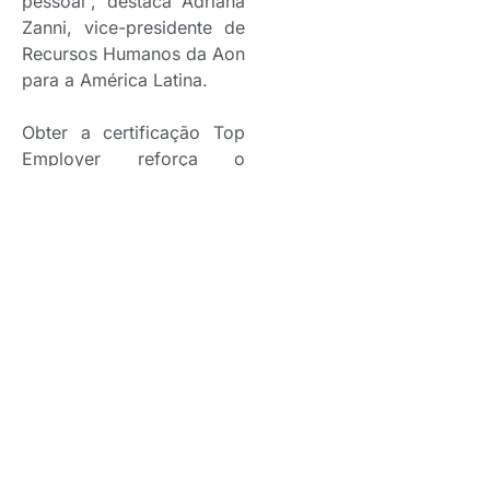
pessoal”, destaca Adriana
Zanni, vice-presidente de
Recursos Humanos da Aon
para a América Latina.
Obter a certificação Top
Employer reforça o
objetivo da companhia em
alcançar um ambiente de
trabalho cada vez melhor,
que se manifeste na
excelência de políticas e
práticas de gestão de
pessoas. “Na Aon
existimos para dar forma
às melhores decisões,
para proteger e enriquecer
a vida das pessoas em
todo o mundo. Este é o