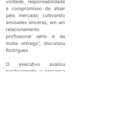
vontade, responsabilidade
e compromisso de atuar
pelo mercado, cultivando
amizades sinceras, em um
relacionamento
profissional sério e de
muita entrega”, discursou
Rodrigues.
O executivo avaliou
positivamente a presença
da American Life no CQCS
Insurtech & Innovation.
“Ficamos satisfeitos com a
nossa participação e a
oportunidade de mostrar
ao mercado as novas
estratégias da empresa,
que está se reestruturando